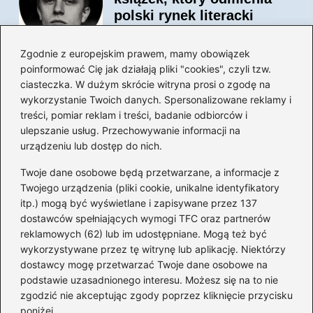
polski rynek literacki
Zgodnie z europejskim prawem, mamy obowiązek
poinformować Cię jak działają pliki "cookies", czyli tzw.
Magiczne kulisy życia
ciasteczka. W dużym skrócie witryna prosi o zgodę na
autora książki o Kubusiu
wykorzystanie Twoich danych. Spersonalizowane reklamy i
Puchatku
treści, pomiar reklam i treści, badanie odbiorców i
ulepszanie usług. Przechowywanie informacji na
urządzeniu lub dostęp do nich.
Twoje dane osobowe będą przetwarzane, a informacje z
Odkryj inne książki autora
Twojego urządzenia (pliki cookie, unikalne identyfikatory
„Jaś i Małgosia”, które
itp.) mogą być wyświetlane i zapisywane przez 137
musisz przeczytać
dostawców spełniających wymogi TFC oraz partnerów
reklamowych (62) lub im udostępniane. Mogą też być
wykorzystywane przez tę witrynę lub aplikację. Niektórzy
dostawcy mogę przetwarzać Twoje dane osobowe na
Odkrywając magiczny
podstawie uzasadnionego interesu. Możesz się na to nie
świat: jakie książki napisał
zgodzić nie akceptując zgody poprzez kliknięcie przycisku
C.S. Lewis?
poniżej.