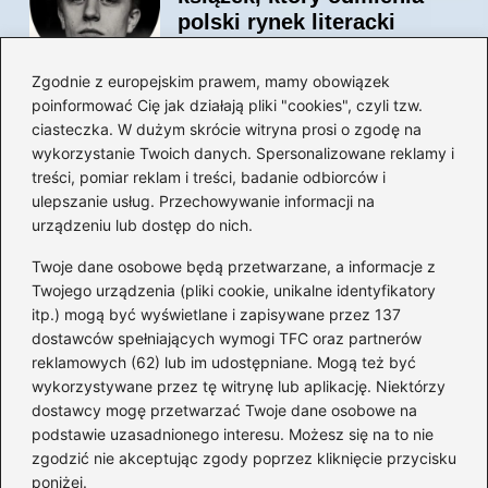
polski rynek literacki
Zgodnie z europejskim prawem, mamy obowiązek
poinformować Cię jak działają pliki "cookies", czyli tzw.
Magiczne kulisy życia
ciasteczka. W dużym skrócie witryna prosi o zgodę na
autora książki o Kubusiu
wykorzystanie Twoich danych. Spersonalizowane reklamy i
Puchatku
treści, pomiar reklam i treści, badanie odbiorców i
ulepszanie usług. Przechowywanie informacji na
urządzeniu lub dostęp do nich.
Twoje dane osobowe będą przetwarzane, a informacje z
Odkryj inne książki autora
Twojego urządzenia (pliki cookie, unikalne identyfikatory
„Jaś i Małgosia”, które
itp.) mogą być wyświetlane i zapisywane przez 137
musisz przeczytać
dostawców spełniających wymogi TFC oraz partnerów
reklamowych (62) lub im udostępniane. Mogą też być
wykorzystywane przez tę witrynę lub aplikację. Niektórzy
dostawcy mogę przetwarzać Twoje dane osobowe na
Odkrywając magiczny
podstawie uzasadnionego interesu. Możesz się na to nie
świat: jakie książki napisał
zgodzić nie akceptując zgody poprzez kliknięcie przycisku
C.S. Lewis?
poniżej.