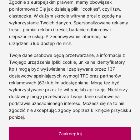
Zgodnie z europejskim prawem, mamy obowiązek
poinformować Cię jak działają pliki "cookies", czyli tzw.
Magiczne kulisy życia
ciasteczka. W dużym skrócie witryna prosi o zgodę na
autora książki o Kubusiu
wykorzystanie Twoich danych. Spersonalizowane reklamy i
Puchatku
treści, pomiar reklam i treści, badanie odbiorców i
ulepszanie usług. Przechowywanie informacji na
urządzeniu lub dostęp do nich.
Twoje dane osobowe będą przetwarzane, a informacje z
Odkryj inne książki autora
Twojego urządzenia (pliki cookie, unikalne identyfikatory
„Jaś i Małgosia”, które
itp.) mogą być wyświetlane i zapisywane przez 137
musisz przeczytać
dostawców spełniających wymogi TFC oraz partnerów
reklamowych (62) lub im udostępniane. Mogą też być
wykorzystywane przez tę witrynę lub aplikację. Niektórzy
dostawcy mogę przetwarzać Twoje dane osobowe na
Odkrywając magiczny
podstawie uzasadnionego interesu. Możesz się na to nie
świat: jakie książki napisał
zgodzić nie akceptując zgody poprzez kliknięcie przycisku
C.S. Lewis?
poniżej.
Zaakceptuj