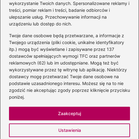
autora książki o Kubusiu
wykorzystanie Twoich danych. Spersonalizowane reklamy i
Puchatku
treści, pomiar reklam i treści, badanie odbiorców i
ulepszanie usług. Przechowywanie informacji na
urządzeniu lub dostęp do nich.
Twoje dane osobowe będą przetwarzane, a informacje z
Odkryj inne książki autora
Twojego urządzenia (pliki cookie, unikalne identyfikatory
„Jaś i Małgosia”, które
itp.) mogą być wyświetlane i zapisywane przez 137
musisz przeczytać
dostawców spełniających wymogi TFC oraz partnerów
reklamowych (62) lub im udostępniane. Mogą też być
wykorzystywane przez tę witrynę lub aplikację. Niektórzy
dostawcy mogę przetwarzać Twoje dane osobowe na
Odkrywając magiczny
podstawie uzasadnionego interesu. Możesz się na to nie
świat: jakie książki napisał
zgodzić nie akceptując zgody poprzez kliknięcie przycisku
C.S. Lewis?
poniżej.
Zaakceptuj
Strona główna
Prywatność
Zasady użytkowania
Ustawienia
Napisz do nas