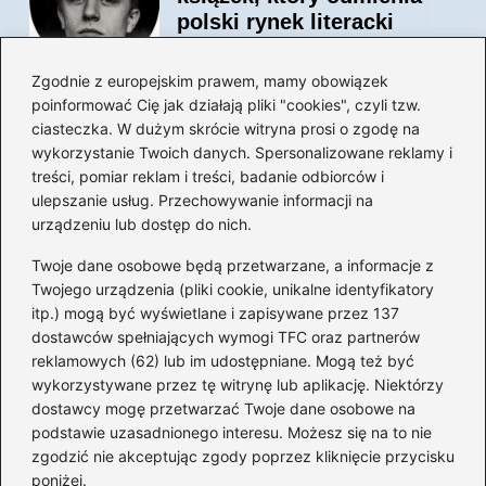
polski rynek literacki
Zgodnie z europejskim prawem, mamy obowiązek
poinformować Cię jak działają pliki "cookies", czyli tzw.
Magiczne kulisy życia
ciasteczka. W dużym skrócie witryna prosi o zgodę na
autora książki o Kubusiu
wykorzystanie Twoich danych. Spersonalizowane reklamy i
Puchatku
treści, pomiar reklam i treści, badanie odbiorców i
ulepszanie usług. Przechowywanie informacji na
urządzeniu lub dostęp do nich.
Twoje dane osobowe będą przetwarzane, a informacje z
Odkryj inne książki autora
Twojego urządzenia (pliki cookie, unikalne identyfikatory
„Jaś i Małgosia”, które
itp.) mogą być wyświetlane i zapisywane przez 137
musisz przeczytać
dostawców spełniających wymogi TFC oraz partnerów
reklamowych (62) lub im udostępniane. Mogą też być
wykorzystywane przez tę witrynę lub aplikację. Niektórzy
dostawcy mogę przetwarzać Twoje dane osobowe na
Odkrywając magiczny
podstawie uzasadnionego interesu. Możesz się na to nie
świat: jakie książki napisał
zgodzić nie akceptując zgody poprzez kliknięcie przycisku
C.S. Lewis?
poniżej.