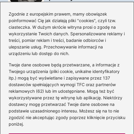
Zgodnie z europejskim prawem, mamy obowiązek
poinformować Cię jak działają pliki "cookies", czyli tzw.
Magiczne kulisy życia
ciasteczka. W dużym skrócie witryna prosi o zgodę na
autora książki o Kubusiu
wykorzystanie Twoich danych. Spersonalizowane reklamy i
Puchatku
treści, pomiar reklam i treści, badanie odbiorców i
ulepszanie usług. Przechowywanie informacji na
urządzeniu lub dostęp do nich.
Twoje dane osobowe będą przetwarzane, a informacje z
Odkryj inne książki autora
Twojego urządzenia (pliki cookie, unikalne identyfikatory
„Jaś i Małgosia”, które
itp.) mogą być wyświetlane i zapisywane przez 137
musisz przeczytać
dostawców spełniających wymogi TFC oraz partnerów
reklamowych (62) lub im udostępniane. Mogą też być
wykorzystywane przez tę witrynę lub aplikację. Niektórzy
dostawcy mogę przetwarzać Twoje dane osobowe na
Odkrywając magiczny
podstawie uzasadnionego interesu. Możesz się na to nie
świat: jakie książki napisał
zgodzić nie akceptując zgody poprzez kliknięcie przycisku
C.S. Lewis?
poniżej.