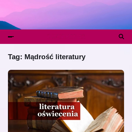
Tag:
Mądrość literatury