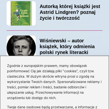
Autorką której książki jest
Astrid Lindgren? poznaj
życie i twórczość
Wiśniewski – autor
książek, który odmienia
polski rynek literacki
Zgodnie z europejskim prawem, mamy obowiązek
poinformować Cię jak działają pliki "cookies", czyli tzw.
Magiczne kulisy życia
ciasteczka. W dużym skrócie witryna prosi o zgodę na
autora książki o Kubusiu
wykorzystanie Twoich danych. Spersonalizowane reklamy i
Puchatku
treści, pomiar reklam i treści, badanie odbiorców i
ulepszanie usług. Przechowywanie informacji na
urządzeniu lub dostęp do nich.
Twoje dane osobowe będą przetwarzane, a informacje z