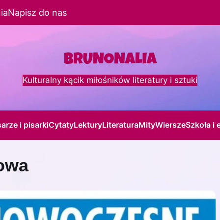
ia
Napisz do nas
Kulturalny kącik miłośników literatury i sztuki
sarze i pisarki
Cytaty
Lektury
Literatura
Mity
Wiersze
Szkoła i 
sowa