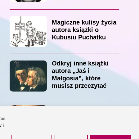
Magiczne kulisy życia
autora książki o
Kubusiu Puchatku
Odkryj inne książki
autora „Jaś i
Małgosia”, które
musisz przeczytać
Odkrywając magiczny
cie
świat: jakie książki
 i
napisał C.S. Lewis?