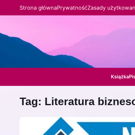
Strona główna
Prywatność
Zasady użytkowan
Książka
Pi
Tag:
Literatura bizne