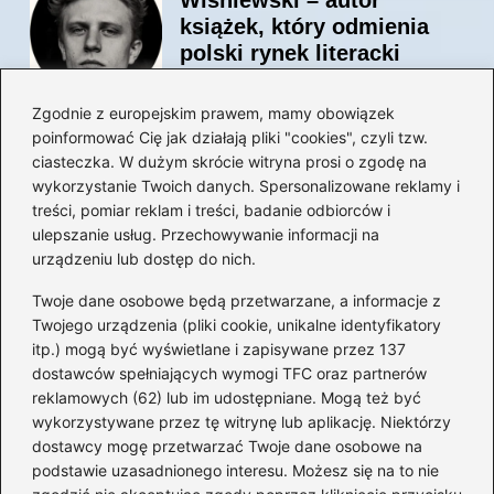
książek, który odmienia
polski rynek literacki
Zgodnie z europejskim prawem, mamy obowiązek
poinformować Cię jak działają pliki "cookies", czyli tzw.
Magiczne kulisy życia
ciasteczka. W dużym skrócie witryna prosi o zgodę na
autora książki o Kubusiu
wykorzystanie Twoich danych. Spersonalizowane reklamy i
Puchatku
treści, pomiar reklam i treści, badanie odbiorców i
ulepszanie usług. Przechowywanie informacji na
urządzeniu lub dostęp do nich.
Twoje dane osobowe będą przetwarzane, a informacje z
Odkryj inne książki autora
Twojego urządzenia (pliki cookie, unikalne identyfikatory
„Jaś i Małgosia”, które
itp.) mogą być wyświetlane i zapisywane przez 137
musisz przeczytać
dostawców spełniających wymogi TFC oraz partnerów
reklamowych (62) lub im udostępniane. Mogą też być
wykorzystywane przez tę witrynę lub aplikację. Niektórzy
dostawcy mogę przetwarzać Twoje dane osobowe na
Odkrywając magiczny
podstawie uzasadnionego interesu. Możesz się na to nie
świat: jakie książki napisał