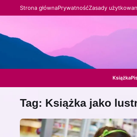
Strona główna
Prywatność
Zasady użytkowan
Książka
Pi
Tag:
Książka jako lust