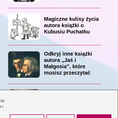
Magiczne kulisy życia
autora książki o
Kubusiu Puchatku
Odkryj inne książki
autora „Jaś i
Małgosia”, które
musisz przeczytać
Odkrywając magiczny
cie
świat: jakie książki
 i
napisał C.S. Lewis?