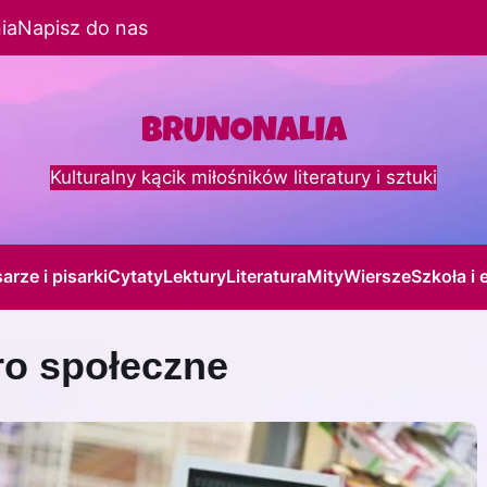
ia
Napisz do nas
Kulturalny kącik miłośników literatury i sztuki
sarze i pisarki
Cytaty
Lektury
Literatura
Mity
Wiersze
Szkoła i 
ro społeczne