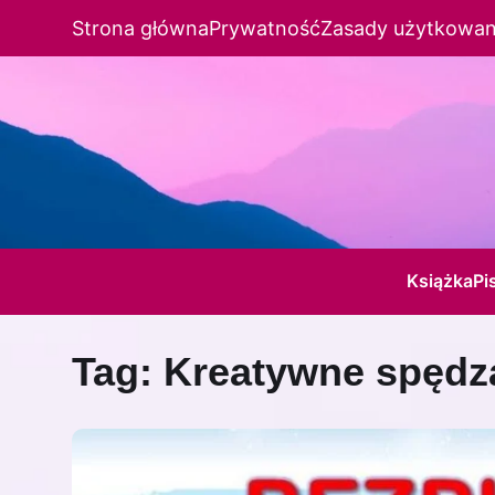
Strona główna
Prywatność
Zasady użytkowan
Książka
Pi
Tag:
Kreatywne spędza