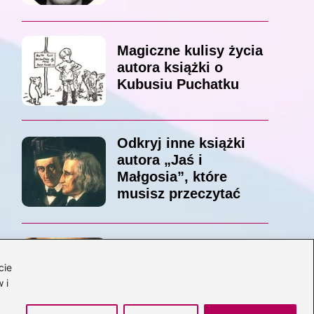
Magiczne kulisy życia
autora książki o
Kubusiu Puchatku
Odkryj inne książki
autora „Jaś i
Małgosia”, które
musisz przeczytać
Odkrywając magiczny
cie
świat: jakie książki
 i
napisał C.S. Lewis?