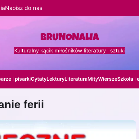
ia
Napisz do nas
Kulturalny kącik miłośników literatury i sztuki
sarze i pisarki
Cytaty
Lektury
Literatura
Mity
Wiersze
Szkoła i 
nie ferii