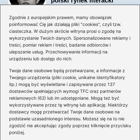
polski rynek literacki
Zgodnie z europejskim prawem, mamy obowiązek
poinformować Cię jak działają pliki "cookies", czyli tzw.
Magiczne kulisy życia
ciasteczka. W dużym skrócie witryna prosi o zgodę na
autora książki o Kubusiu
wykorzystanie Twoich danych. Spersonalizowane reklamy i
Puchatku
treści, pomiar reklam i treści, badanie odbiorców i
ulepszanie usług. Przechowywanie informacji na
urządzeniu lub dostęp do nich.
Twoje dane osobowe będą przetwarzane, a informacje z
Odkryj inne książki autora
Twojego urządzenia (pliki cookie, unikalne identyfikatory
„Jaś i Małgosia”, które
itp.) mogą być wyświetlane i zapisywane przez 137
musisz przeczytać
dostawców spełniających wymogi TFC oraz partnerów
reklamowych (62) lub im udostępniane. Mogą też być
wykorzystywane przez tę witrynę lub aplikację. Niektórzy
dostawcy mogę przetwarzać Twoje dane osobowe na
Odkrywając magiczny
podstawie uzasadnionego interesu. Możesz się na to nie
świat: jakie książki napisał
zgodzić nie akceptując zgody poprzez kliknięcie przycisku
C.S. Lewis?
poniżej.