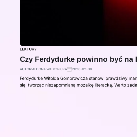
LEKTURY
Czy Ferdydurke powinno być na l
AUTOR:
ALDONA WADOWICKA
2026-02-08
Ferdydurke Witolda Gombrowicza stanowi prawdziwy manif
się, tworząc niezapomnianą mozaikę literacką. Warto zad