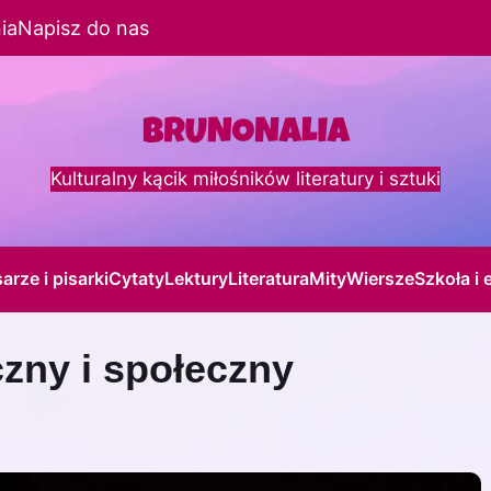
ia
Napisz do nas
Kulturalny kącik miłośników literatury i sztuki
sarze i pisarki
Cytaty
Lektury
Literatura
Mity
Wiersze
Szkoła i 
czny i społeczny