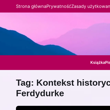
Strona główna
Prywatność
Zasady użytkowan
Książka
Pi
Tag:
Kontekst history
Ferdydurke