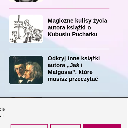
Magiczne kulisy życia
autora książki o
Kubusiu Puchatku
Odkryj inne książki
autora „Jaś i
Małgosia”, które
musisz przeczytać
Odkrywając magiczny
cie
świat: jakie książki
 i
napisał C.S. Lewis?