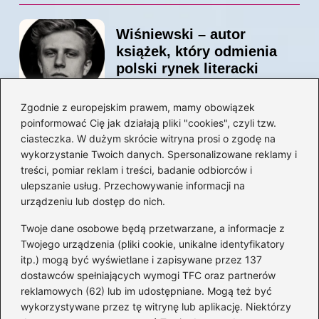
Wiśniewski – autor
książek, który odmienia
polski rynek literacki
Zgodnie z europejskim prawem, mamy obowiązek
poinformować Cię jak działają pliki "cookies", czyli tzw.
Magiczne kulisy życia
ciasteczka. W dużym skrócie witryna prosi o zgodę na
autora książki o Kubusiu
wykorzystanie Twoich danych. Spersonalizowane reklamy i
Puchatku
treści, pomiar reklam i treści, badanie odbiorców i
ulepszanie usług. Przechowywanie informacji na
urządzeniu lub dostęp do nich.
Twoje dane osobowe będą przetwarzane, a informacje z
Odkryj inne książki autora
Twojego urządzenia (pliki cookie, unikalne identyfikatory
„Jaś i Małgosia”, które
itp.) mogą być wyświetlane i zapisywane przez 137
musisz przeczytać
dostawców spełniających wymogi TFC oraz partnerów
reklamowych (62) lub im udostępniane. Mogą też być
wykorzystywane przez tę witrynę lub aplikację. Niektórzy