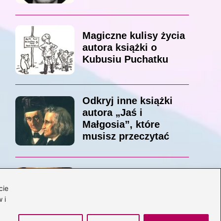
Magiczne kulisy życia
autora książki o
Kubusiu Puchatku
Odkryj inne książki
autora „Jaś i
Małgosia”, które
musisz przeczytać
Odkrywając magiczny
cie
świat: jakie książki
 i
napisał C.S. Lewis?