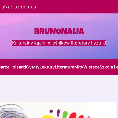
ia
Napisz do nas
Kulturalny kącik miłośników literatury i sztuki
sarze i pisarki
Cytaty
Lektury
Literatura
Mity
Wiersze
Szkoła i 