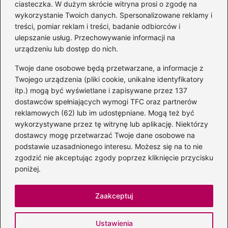
Magiczne kulisy życia
ciasteczka. W dużym skrócie witryna prosi o zgodę na
autora książki o Kubusiu
wykorzystanie Twoich danych. Spersonalizowane reklamy i
Puchatku
treści, pomiar reklam i treści, badanie odbiorców i
ulepszanie usług. Przechowywanie informacji na
urządzeniu lub dostęp do nich.
Twoje dane osobowe będą przetwarzane, a informacje z
Odkryj inne książki autora
Twojego urządzenia (pliki cookie, unikalne identyfikatory
„Jaś i Małgosia”, które
itp.) mogą być wyświetlane i zapisywane przez 137
musisz przeczytać
dostawców spełniających wymogi TFC oraz partnerów
reklamowych (62) lub im udostępniane. Mogą też być
wykorzystywane przez tę witrynę lub aplikację. Niektórzy
dostawcy mogę przetwarzać Twoje dane osobowe na
Odkrywając magiczny
podstawie uzasadnionego interesu. Możesz się na to nie
świat: jakie książki napisał
zgodzić nie akceptując zgody poprzez kliknięcie przycisku
C.S. Lewis?
poniżej.
Zaakceptuj
Strona główna
Prywatność
Zasady użytkowania
Ustawienia