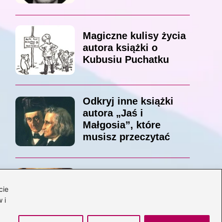
Magiczne kulisy życia
autora książki o
Kubusiu Puchatku
Odkryj inne książki
autora „Jaś i
Małgosia”, które
musisz przeczytać
Odkrywając magiczny
cie
świat: jakie książki
 i
napisał C.S. Lewis?