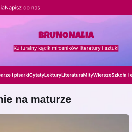
ia
Napisz do nas
Kulturalny kącik miłośników literatury i sztuki
sarze i pisarki
Cytaty
Lektury
Literatura
Mity
Wiersze
Szkoła i 
nie na maturze