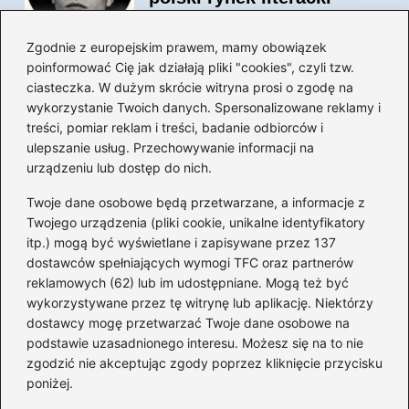
Zgodnie z europejskim prawem, mamy obowiązek
poinformować Cię jak działają pliki "cookies", czyli tzw.
Magiczne kulisy życia
ciasteczka. W dużym skrócie witryna prosi o zgodę na
autora książki o Kubusiu
wykorzystanie Twoich danych. Spersonalizowane reklamy i
Puchatku
treści, pomiar reklam i treści, badanie odbiorców i
ulepszanie usług. Przechowywanie informacji na
urządzeniu lub dostęp do nich.
Twoje dane osobowe będą przetwarzane, a informacje z
Odkryj inne książki autora
Twojego urządzenia (pliki cookie, unikalne identyfikatory
„Jaś i Małgosia”, które
itp.) mogą być wyświetlane i zapisywane przez 137
musisz przeczytać
dostawców spełniających wymogi TFC oraz partnerów
reklamowych (62) lub im udostępniane. Mogą też być
wykorzystywane przez tę witrynę lub aplikację. Niektórzy
dostawcy mogę przetwarzać Twoje dane osobowe na
Odkrywając magiczny
podstawie uzasadnionego interesu. Możesz się na to nie
świat: jakie książki napisał
zgodzić nie akceptując zgody poprzez kliknięcie przycisku
C.S. Lewis?
poniżej.