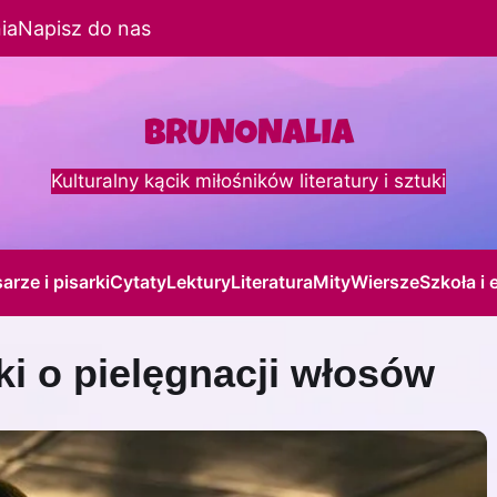
ia
Napisz do nas
Kulturalny kącik miłośników literatury i sztuki
sarze i pisarki
Cytaty
Lektury
Literatura
Mity
Wiersze
Szkoła i 
żki o pielęgnacji włosów