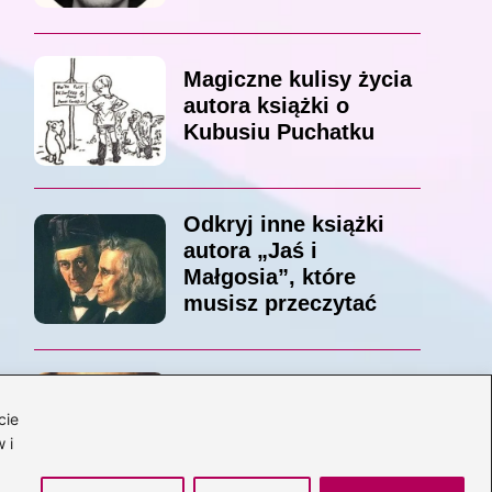
Magiczne kulisy życia
autora książki o
Kubusiu Puchatku
Odkryj inne książki
autora „Jaś i
Małgosia”, które
musisz przeczytać
Odkrywając magiczny
cie
świat: jakie książki
 i
napisał C.S. Lewis?