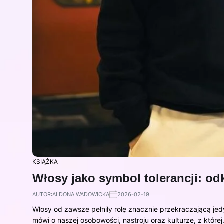
KSIĄŻKA
Włosy jako symbol tolerancji: odk
AUTOR:
ALDONA WADOWICKA
2026-02-19
Włosy od zawsze pełniły rolę znacznie przekraczającą je
mówi o naszej osobowości, nastroju oraz kulturze, z które