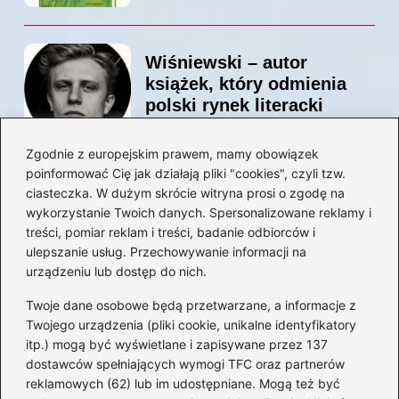
Wiśniewski – autor
książek, który odmienia
polski rynek literacki
Zgodnie z europejskim prawem, mamy obowiązek
poinformować Cię jak działają pliki "cookies", czyli tzw.
Magiczne kulisy życia
ciasteczka. W dużym skrócie witryna prosi o zgodę na
autora książki o Kubusiu
wykorzystanie Twoich danych. Spersonalizowane reklamy i
Puchatku
treści, pomiar reklam i treści, badanie odbiorców i
ulepszanie usług. Przechowywanie informacji na
urządzeniu lub dostęp do nich.
Twoje dane osobowe będą przetwarzane, a informacje z
Odkryj inne książki autora
Twojego urządzenia (pliki cookie, unikalne identyfikatory
„Jaś i Małgosia”, które
itp.) mogą być wyświetlane i zapisywane przez 137
musisz przeczytać
dostawców spełniających wymogi TFC oraz partnerów
reklamowych (62) lub im udostępniane. Mogą też być