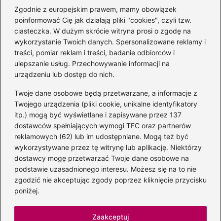
Zgodnie z europejskim prawem, mamy obowiązek
poinformować Cię jak działają pliki "cookies", czyli tzw.
Magiczne kulisy życia
ciasteczka. W dużym skrócie witryna prosi o zgodę na
autora książki o Kubusiu
wykorzystanie Twoich danych. Spersonalizowane reklamy i
Puchatku
treści, pomiar reklam i treści, badanie odbiorców i
ulepszanie usług. Przechowywanie informacji na
urządzeniu lub dostęp do nich.
Twoje dane osobowe będą przetwarzane, a informacje z
Odkryj inne książki autora
Twojego urządzenia (pliki cookie, unikalne identyfikatory
„Jaś i Małgosia”, które
itp.) mogą być wyświetlane i zapisywane przez 137
musisz przeczytać
dostawców spełniających wymogi TFC oraz partnerów
reklamowych (62) lub im udostępniane. Mogą też być
wykorzystywane przez tę witrynę lub aplikację. Niektórzy
dostawcy mogę przetwarzać Twoje dane osobowe na
Odkrywając magiczny
podstawie uzasadnionego interesu. Możesz się na to nie
świat: jakie książki napisał
zgodzić nie akceptując zgody poprzez kliknięcie przycisku
C.S. Lewis?
poniżej.
Zaakceptuj