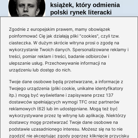
książek, który odmienia
polski rynek literacki
Zgodnie z europejskim prawem, mamy obowiązek
poinformować Cię jak działają pliki "cookies", czyli tzw.
Magiczne kulisy życia
ciasteczka. W dużym skrócie witryna prosi o zgodę na
autora książki o Kubusiu
wykorzystanie Twoich danych. Spersonalizowane reklamy i
Puchatku
treści, pomiar reklam i treści, badanie odbiorców i
ulepszanie usług. Przechowywanie informacji na
urządzeniu lub dostęp do nich.
Twoje dane osobowe będą przetwarzane, a informacje z
Odkryj inne książki autora
Twojego urządzenia (pliki cookie, unikalne identyfikatory
„Jaś i Małgosia”, które
itp.) mogą być wyświetlane i zapisywane przez 137
musisz przeczytać
dostawców spełniających wymogi TFC oraz partnerów
reklamowych (62) lub im udostępniane. Mogą też być
wykorzystywane przez tę witrynę lub aplikację. Niektórzy
dostawcy mogę przetwarzać Twoje dane osobowe na
Odkrywając magiczny
podstawie uzasadnionego interesu. Możesz się na to nie
świat: jakie książki napisał
zgodzić nie akceptując zgody poprzez kliknięcie przycisku