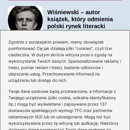
Wiśniewski – autor
książek, który odmienia
polski rynek literacki
Zgodnie z europejskim prawem, mamy obowiązek
poinformować Cię jak działają pliki "cookies", czyli tzw.
Magiczne kulisy życia
ciasteczka. W dużym skrócie witryna prosi o zgodę na
autora książki o Kubusiu
wykorzystanie Twoich danych. Spersonalizowane reklamy i
Puchatku
treści, pomiar reklam i treści, badanie odbiorców i
ulepszanie usług. Przechowywanie informacji na
urządzeniu lub dostęp do nich.
Twoje dane osobowe będą przetwarzane, a informacje z
Odkryj inne książki autora
Twojego urządzenia (pliki cookie, unikalne identyfikatory
„Jaś i Małgosia”, które
itp.) mogą być wyświetlane i zapisywane przez 137
musisz przeczytać
dostawców spełniających wymogi TFC oraz partnerów
reklamowych (62) lub im udostępniane. Mogą też być
wykorzystywane przez tę witrynę lub aplikację. Niektórzy
dostawcy mogę przetwarzać Twoje dane osobowe na