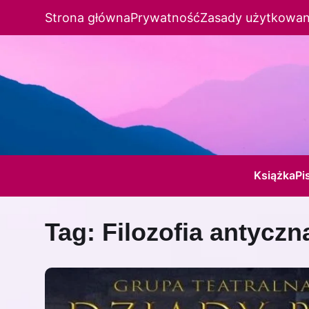
Strona główna
Prywatność
Zasady użytkowan
Książka
Pi
Tag:
Filozofia antyczn