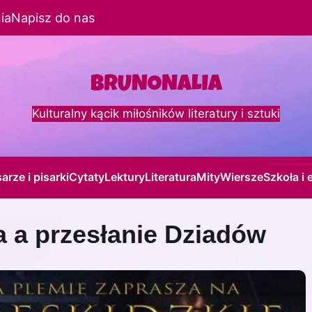
ia
Napisz do nas
Kulturalny kącik miłośników literatury i sztuki
sarze i pisarki
Cytaty
Lektury
Literatura
Mity
Wiersze
Szkoła i 
a a przesłanie Dziadów