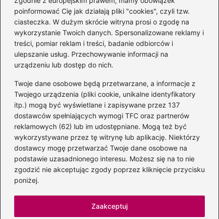
Zgodnie z europejskim prawem, mamy obowiązek
poinformować Cię jak działają pliki "cookies", czyli tzw.
Magiczne kulisy życia
ciasteczka. W dużym skrócie witryna prosi o zgodę na
autora książki o Kubusiu
wykorzystanie Twoich danych. Spersonalizowane reklamy i
Puchatku
treści, pomiar reklam i treści, badanie odbiorców i
ulepszanie usług. Przechowywanie informacji na
urządzeniu lub dostęp do nich.
Twoje dane osobowe będą przetwarzane, a informacje z
Odkryj inne książki autora
Twojego urządzenia (pliki cookie, unikalne identyfikatory
„Jaś i Małgosia”, które
itp.) mogą być wyświetlane i zapisywane przez 137
musisz przeczytać
dostawców spełniających wymogi TFC oraz partnerów
reklamowych (62) lub im udostępniane. Mogą też być
wykorzystywane przez tę witrynę lub aplikację. Niektórzy
dostawcy mogę przetwarzać Twoje dane osobowe na
Odkrywając magiczny
podstawie uzasadnionego interesu. Możesz się na to nie
świat: jakie książki napisał
zgodzić nie akceptując zgody poprzez kliknięcie przycisku
C.S. Lewis?
poniżej.
Zaakceptuj