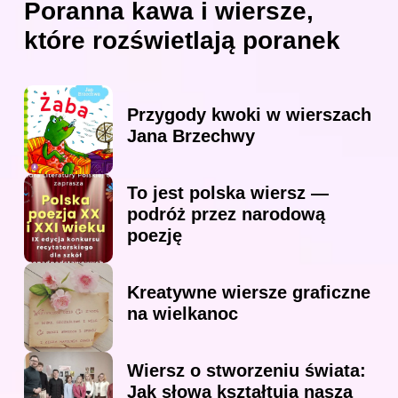
Poranna kawa i wiersze,
które rozświetlają poranek
Przygody kwoki w wierszach
Jana Brzechwy
To jest polska wiersz —
podróż przez narodową
poezję
Kreatywne wiersze graficzne
na wielkanoc
Wiersz o stworzeniu świata:
Jak słowa kształtują naszą