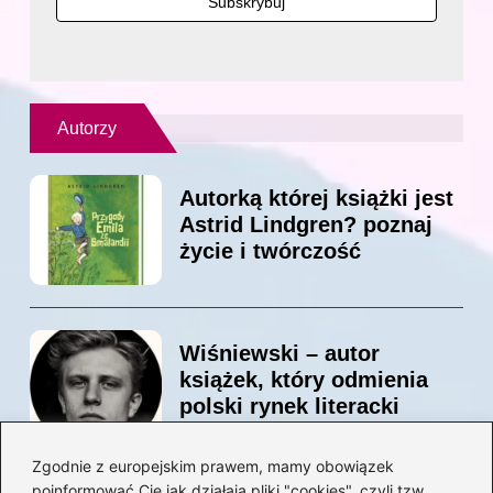
Autorzy
Autorką której książki jest
Astrid Lindgren? poznaj
życie i twórczość
Wiśniewski – autor
książek, który odmienia
polski rynek literacki
Zgodnie z europejskim prawem, mamy obowiązek
poinformować Cię jak działają pliki "cookies", czyli tzw.