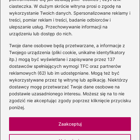
Magiczne kulisy życia
ciasteczka. W dużym skrócie witryna prosi o zgodę na
autora książki o Kubusiu
wykorzystanie Twoich danych. Spersonalizowane reklamy i
Puchatku
treści, pomiar reklam i treści, badanie odbiorców i
ulepszanie usług. Przechowywanie informacji na
urządzeniu lub dostęp do nich.
Twoje dane osobowe będą przetwarzane, a informacje z
Odkryj inne książki autora
Twojego urządzenia (pliki cookie, unikalne identyfikatory
„Jaś i Małgosia”, które
itp.) mogą być wyświetlane i zapisywane przez 137
musisz przeczytać
dostawców spełniających wymogi TFC oraz partnerów
reklamowych (62) lub im udostępniane. Mogą też być
wykorzystywane przez tę witrynę lub aplikację. Niektórzy
dostawcy mogę przetwarzać Twoje dane osobowe na
Odkrywając magiczny
podstawie uzasadnionego interesu. Możesz się na to nie
świat: jakie książki napisał
zgodzić nie akceptując zgody poprzez kliknięcie przycisku
C.S. Lewis?
poniżej.
Zaakceptuj
Strona główna
Prywatność
Zasady użytkowania