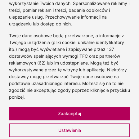
autora książki o Kubusiu
wykorzystanie Twoich danych. Spersonalizowane reklamy i
Puchatku
treści, pomiar reklam i treści, badanie odbiorców i
ulepszanie usług. Przechowywanie informacji na
urządzeniu lub dostęp do nich.
Twoje dane osobowe będą przetwarzane, a informacje z
Odkryj inne książki autora
Twojego urządzenia (pliki cookie, unikalne identyfikatory
„Jaś i Małgosia”, które
itp.) mogą być wyświetlane i zapisywane przez 137
musisz przeczytać
dostawców spełniających wymogi TFC oraz partnerów
reklamowych (62) lub im udostępniane. Mogą też być
wykorzystywane przez tę witrynę lub aplikację. Niektórzy
dostawcy mogę przetwarzać Twoje dane osobowe na
Odkrywając magiczny
podstawie uzasadnionego interesu. Możesz się na to nie
świat: jakie książki napisał
zgodzić nie akceptując zgody poprzez kliknięcie przycisku
C.S. Lewis?
poniżej.
Zaakceptuj
Strona główna
Prywatność
Zasady użytkowania
Ustawienia
Napisz do nas