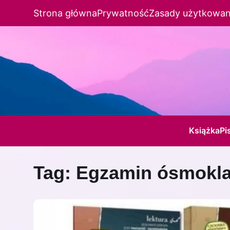
Strona główna
Prywatność
Zasady użytkowan
Książka
Pi
Tag:
Egzamin ósmoklas