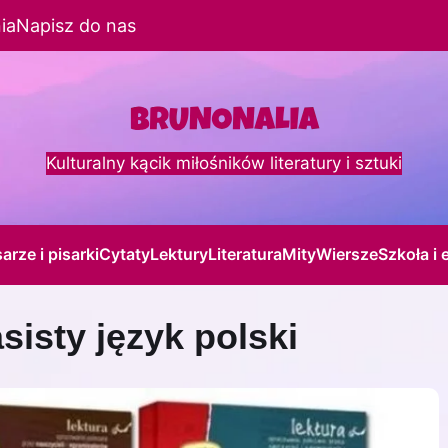
ia
Napisz do nas
Kulturalny kącik miłośników literatury i sztuki
sarze i pisarki
Cytaty
Lektury
Literatura
Mity
Wiersze
Szkoła i 
isty język polski