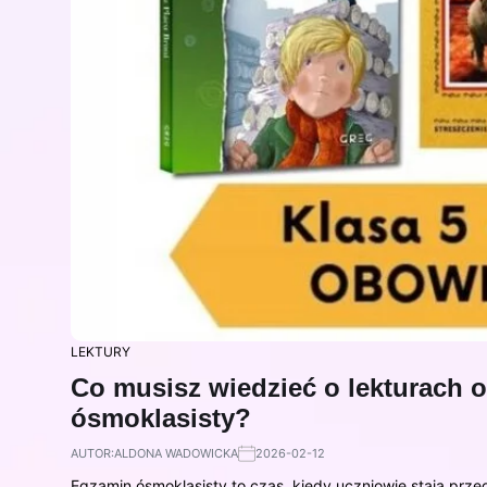
LEKTURY
Co musisz wiedzieć o lekturach 
ósmoklasisty?
AUTOR:
ALDONA WADOWICKA
2026-02-12
Egzamin ósmoklasisty to czas, kiedy uczniowie stają prz