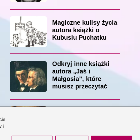
Magiczne kulisy życia
autora książki o
Kubusiu Puchatku
Odkryj inne książki
autora „Jaś i
Małgosia”, które
musisz przeczytać
Odkrywając magiczny
cie
świat: jakie książki
 i
napisał C.S. Lewis?