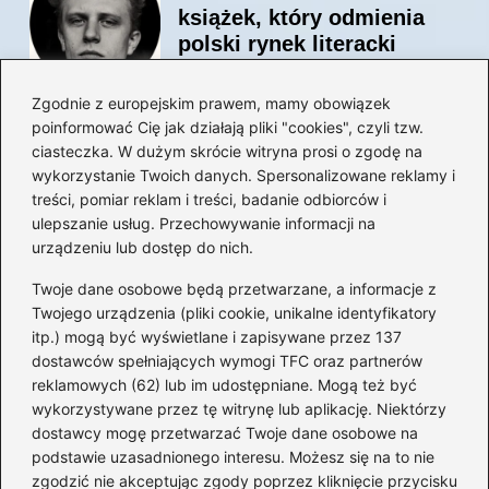
książek, który odmienia
polski rynek literacki
Zgodnie z europejskim prawem, mamy obowiązek
poinformować Cię jak działają pliki "cookies", czyli tzw.
Magiczne kulisy życia
ciasteczka. W dużym skrócie witryna prosi o zgodę na
autora książki o Kubusiu
wykorzystanie Twoich danych. Spersonalizowane reklamy i
Puchatku
treści, pomiar reklam i treści, badanie odbiorców i
ulepszanie usług. Przechowywanie informacji na
urządzeniu lub dostęp do nich.
Twoje dane osobowe będą przetwarzane, a informacje z
Odkryj inne książki autora
Twojego urządzenia (pliki cookie, unikalne identyfikatory
„Jaś i Małgosia”, które
itp.) mogą być wyświetlane i zapisywane przez 137
musisz przeczytać
dostawców spełniających wymogi TFC oraz partnerów
reklamowych (62) lub im udostępniane. Mogą też być
wykorzystywane przez tę witrynę lub aplikację. Niektórzy
dostawcy mogę przetwarzać Twoje dane osobowe na
Odkrywając magiczny
podstawie uzasadnionego interesu. Możesz się na to nie
świat: jakie książki napisał
zgodzić nie akceptując zgody poprzez kliknięcie przycisku