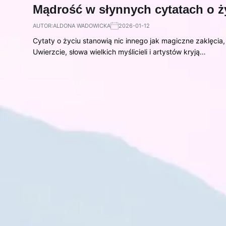
Mądrość w słynnych cytatach o ży
AUTOR:
ALDONA WADOWICKA
2026-01-12
Cytaty o życiu stanowią nic innego jak magiczne zaklęcia
Uwierzcie, słowa wielkich myślicieli i artystów kryją…