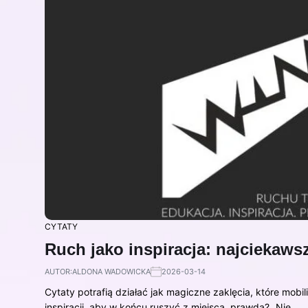
CYTATY
Ruch jako inspiracja: najciekawsz
AUTOR:
ALDONA WADOWICKA
2026-03-14
Cytaty potrafią działać jak magiczne zaklęcia, które mob
inspiracji, aby w końcu ruszyć z miejsca, prawda? „Nie…