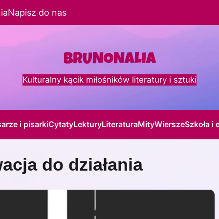
ia
Napisz do nas
Kulturalny kącik miłośników literatury i sztuki
sarze i pisarki
Cytaty
Lektury
Literatura
Mity
Wiersze
Szkoła i 
cja do działania