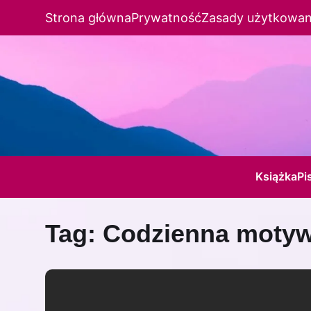
Strona główna
Prywatność
Zasady użytkowan
Książka
Pi
Tag:
Codzienna motywa