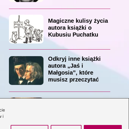
Magiczne kulisy życia
autora książki o
Kubusiu Puchatku
Odkryj inne książki
autora „Jaś i
Małgosia”, które
musisz przeczytać
Odkrywając magiczny
cie
świat: jakie książki
 i
napisał C.S. Lewis?