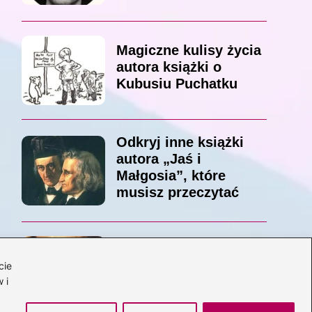
Magiczne kulisy życia
autora książki o
Kubusiu Puchatku
Odkryj inne książki
autora „Jaś i
Małgosia”, które
musisz przeczytać
Odkrywając magiczny
cie
świat: jakie książki
 i
napisał C.S. Lewis?