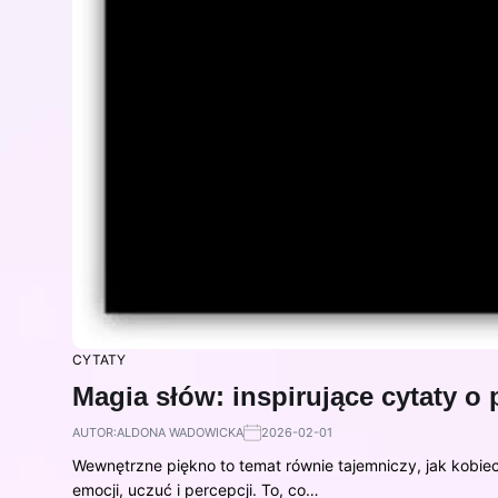
CYTATY
Magia słów: inspirujące cytaty o 
AUTOR:
ALDONA WADOWICKA
2026-02-01
Wewnętrzne piękno to temat równie tajemniczy, jak kobie
emocji, uczuć i percepcji. To, co…