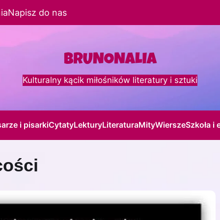
ia
Napisz do nas
Kulturalny kącik miłośników literatury i sztuki
sarze i pisarki
Cytaty
Lektury
Literatura
Mity
Wiersze
Szkoła i 
cości