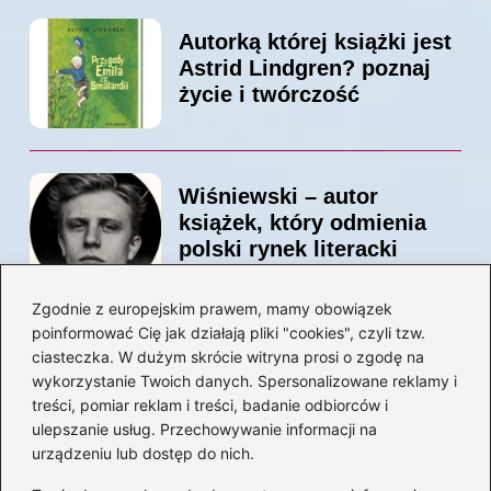
Autorką której książki jest
Astrid Lindgren? poznaj
życie i twórczość
Wiśniewski – autor
książek, który odmienia
polski rynek literacki
Zgodnie z europejskim prawem, mamy obowiązek
poinformować Cię jak działają pliki "cookies", czyli tzw.
Magiczne kulisy życia
ciasteczka. W dużym skrócie witryna prosi o zgodę na
autora książki o Kubusiu
wykorzystanie Twoich danych. Spersonalizowane reklamy i
Puchatku
treści, pomiar reklam i treści, badanie odbiorców i
ulepszanie usług. Przechowywanie informacji na
urządzeniu lub dostęp do nich.