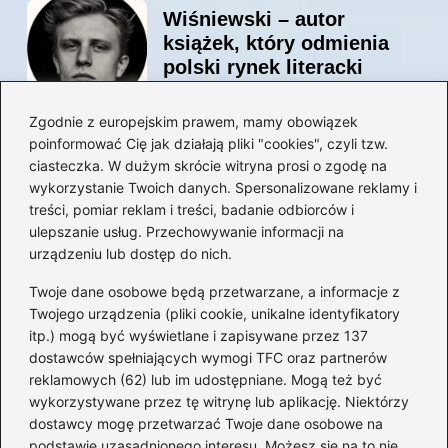
Wiśniewski – autor
książek, który odmienia
polski rynek literacki
Zgodnie z europejskim prawem, mamy obowiązek
poinformować Cię jak działają pliki "cookies", czyli tzw.
Magiczne kulisy życia
ciasteczka. W dużym skrócie witryna prosi o zgodę na
autora książki o Kubusiu
wykorzystanie Twoich danych. Spersonalizowane reklamy i
Puchatku
treści, pomiar reklam i treści, badanie odbiorców i
ulepszanie usług. Przechowywanie informacji na
urządzeniu lub dostęp do nich.
Twoje dane osobowe będą przetwarzane, a informacje z
Odkryj inne książki autora
Twojego urządzenia (pliki cookie, unikalne identyfikatory
„Jaś i Małgosia”, które
itp.) mogą być wyświetlane i zapisywane przez 137
musisz przeczytać
dostawców spełniających wymogi TFC oraz partnerów
reklamowych (62) lub im udostępniane. Mogą też być
wykorzystywane przez tę witrynę lub aplikację. Niektórzy
dostawcy mogę przetwarzać Twoje dane osobowe na
Odkrywając magiczny
podstawie uzasadnionego interesu. Możesz się na to nie