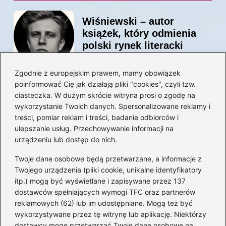
Wiśniewski – autor
książek, który odmienia
polski rynek literacki
Zgodnie z europejskim prawem, mamy obowiązek
poinformować Cię jak działają pliki "cookies", czyli tzw.
Magiczne kulisy życia
ciasteczka. W dużym skrócie witryna prosi o zgodę na
autora książki o Kubusiu
wykorzystanie Twoich danych. Spersonalizowane reklamy i
Puchatku
treści, pomiar reklam i treści, badanie odbiorców i
ulepszanie usług. Przechowywanie informacji na
urządzeniu lub dostęp do nich.
Twoje dane osobowe będą przetwarzane, a informacje z
Odkryj inne książki autora
Twojego urządzenia (pliki cookie, unikalne identyfikatory
„Jaś i Małgosia”, które
itp.) mogą być wyświetlane i zapisywane przez 137
musisz przeczytać
dostawców spełniających wymogi TFC oraz partnerów
reklamowych (62) lub im udostępniane. Mogą też być
wykorzystywane przez tę witrynę lub aplikację. Niektórzy
dostawcy mogę przetwarzać Twoje dane osobowe na