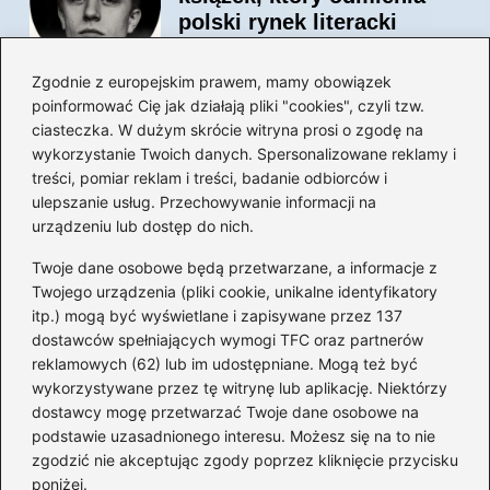
polski rynek literacki
Zgodnie z europejskim prawem, mamy obowiązek
poinformować Cię jak działają pliki "cookies", czyli tzw.
Magiczne kulisy życia
ciasteczka. W dużym skrócie witryna prosi o zgodę na
autora książki o Kubusiu
wykorzystanie Twoich danych. Spersonalizowane reklamy i
Puchatku
treści, pomiar reklam i treści, badanie odbiorców i
ulepszanie usług. Przechowywanie informacji na
urządzeniu lub dostęp do nich.
Twoje dane osobowe będą przetwarzane, a informacje z
Odkryj inne książki autora
Twojego urządzenia (pliki cookie, unikalne identyfikatory
„Jaś i Małgosia”, które
itp.) mogą być wyświetlane i zapisywane przez 137
musisz przeczytać
dostawców spełniających wymogi TFC oraz partnerów
reklamowych (62) lub im udostępniane. Mogą też być
wykorzystywane przez tę witrynę lub aplikację. Niektórzy
dostawcy mogę przetwarzać Twoje dane osobowe na
Odkrywając magiczny
podstawie uzasadnionego interesu. Możesz się na to nie
świat: jakie książki napisał
zgodzić nie akceptując zgody poprzez kliknięcie przycisku
C.S. Lewis?
poniżej.