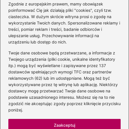
Zgodnie z europejskim prawem, mamy obowiązek
poinformować Cię jak działają pliki "cookies", czyli tzw.
Magiczne kulisy życia
ciasteczka. W dużym skrócie witryna prosi o zgodę na
autora książki o Kubusiu
wykorzystanie Twoich danych. Spersonalizowane reklamy i
Puchatku
treści, pomiar reklam i treści, badanie odbiorców i
ulepszanie usług. Przechowywanie informacji na
urządzeniu lub dostęp do nich.
Twoje dane osobowe będą przetwarzane, a informacje z
Odkryj inne książki autora
Twojego urządzenia (pliki cookie, unikalne identyfikatory
„Jaś i Małgosia”, które
itp.) mogą być wyświetlane i zapisywane przez 137
musisz przeczytać
dostawców spełniających wymogi TFC oraz partnerów
reklamowych (62) lub im udostępniane. Mogą też być
wykorzystywane przez tę witrynę lub aplikację. Niektórzy
dostawcy mogę przetwarzać Twoje dane osobowe na
Odkrywając magiczny
podstawie uzasadnionego interesu. Możesz się na to nie
świat: jakie książki napisał
zgodzić nie akceptując zgody poprzez kliknięcie przycisku
C.S. Lewis?
poniżej.
Zaakceptuj