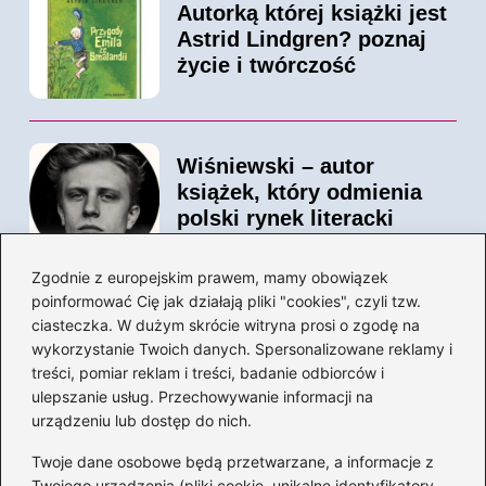
Autorką której książki jest
Astrid Lindgren? poznaj
życie i twórczość
Wiśniewski – autor
książek, który odmienia
polski rynek literacki
Zgodnie z europejskim prawem, mamy obowiązek
poinformować Cię jak działają pliki "cookies", czyli tzw.
Magiczne kulisy życia
ciasteczka. W dużym skrócie witryna prosi o zgodę na
autora książki o Kubusiu
wykorzystanie Twoich danych. Spersonalizowane reklamy i
Puchatku
treści, pomiar reklam i treści, badanie odbiorców i
ulepszanie usług. Przechowywanie informacji na
urządzeniu lub dostęp do nich.
Twoje dane osobowe będą przetwarzane, a informacje z
Odkryj inne książki autora
Twojego urządzenia (pliki cookie, unikalne identyfikatory