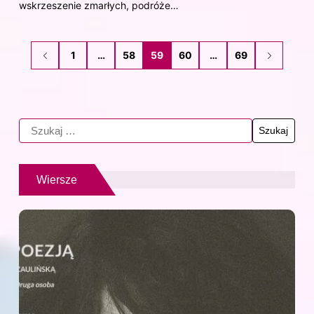
wskrzeszenie zmarłych, podróże…
1
…
58
59
60
…
69
Wiersze